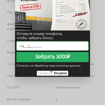
цилиндр
Тип топлива
95
Диаметр цилиндра и ход
80.6x86 мм
поршня
Оставьте номер телефона,
чтобы забрать бонус:
Степень сжатия
9
Модель двигателя
4g37
Забрать 3000₽
Тип передней подвески
независимая, пружинная
Согласен на обработку персональных данных
Сделано в
Тип задней подвески
независимая, пружинная
Тип КПП
Автоматическая
Кол-во передач
3