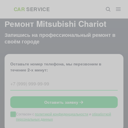
Перейти
CAR
SERVICE
к
ГЛАВНАЯ
»
АВТОМОБИЛИ
»
MITSUBISHI
»
MITSUBISHI CHARIOT
содержанию
Ремонт Mitsubishi Chariot
Запишись на профессиональный ремонт в
своём городе
Оставьте номер телефона, мы перезвоним в
течение 2-х минут:
Оставить заявку
Согласен с
политикой конфиденциальности
и
обработкой
персональных данных