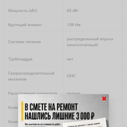
Мощность (кВт)
63 кВт
Крутящий момент
138 Нм
распределенный впрыск
Система питания
(многоточечный)
Турбонаддув
нет
Газораспределительный
OHC
механизм
Расположение цилиндров
рядное
×
Количество цилиндров
4
Количество клапанов на
2