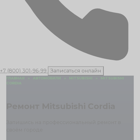
+7 (800) 301-96-99
Записаться онлайн
ГЛАВНАЯ
»
АВТОМОБИЛИ
»
MITSUBISHI
»
MITSUBISHI
CORDIA
Ремонт Mitsubishi Cordia
Запишись на профессиональный ремонт в
своём городе