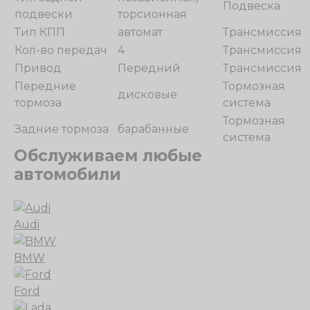
Подвеска
подвески
торсионная
Тип КПП
автомат
Трансмиссия
Кол-во передач
4
Трансмиссия
Привод
Передний
Трансмиссия
Передние
Тормозная
дисковые
тормоза
система
Тормозная
Задние тормоза
барабанные
система
Обслуживаем любые
автомобили
Audi
BMW
Ford