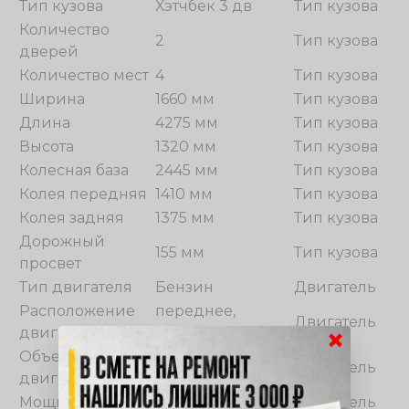
Тип кузова
Хэтчбек 3 дв
Тип кузова
Количество
2
Тип кузова
дверей
Количество мест
4
Тип кузова
Ширина
1660 мм
Тип кузова
Длина
4275 мм
Тип кузова
Высота
1320 мм
Тип кузова
Колесная база
2445 мм
Тип кузова
Колея передняя
1410 мм
Тип кузова
Колея задняя
1375 мм
Тип кузова
Дорожный
155 мм
Тип кузова
просвет
Тип двигателя
Бензин
Двигатель
Расположение
переднее,
Двигатель
×
двигателя
поперечное
Объем
1590 см³
Двигатель
двигателя
Мощность
114 л.с.
Двигатель