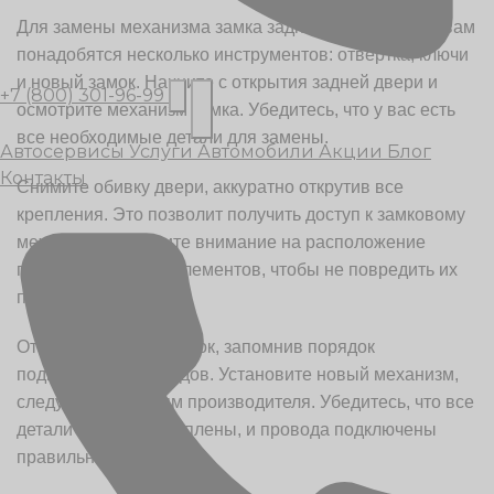
Для замены механизма замка задней двери Ларгус вам
понадобятся несколько инструментов: отвертка, ключи
и новый замок. Начните с открытия задней двери и
+7 (800) 301-96-99
осмотрите механизм замка. Убедитесь, что у вас есть
все необходимые детали для замены.
Автосервисы
Услуги
Автомобили
Акции
Блог
Контакты
Снимите обивку двери, аккуратно открутив все
крепления. Это позволит получить доступ к замковому
механизму. Обратите внимание на расположение
проводов и других элементов, чтобы не повредить их
при демонтаже.
Открутите старый замок, запомнив порядок
подключения проводов. Установите новый механизм,
следуя инструкциям производителя. Убедитесь, что все
детали плотно закреплены, и провода подключены
правильно.