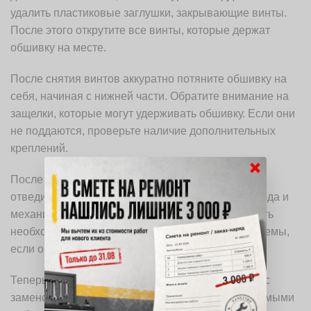
удалить пластиковые заглушки, закрывающие винты.
После этого открутите все винты, которые держат
обшивку на месте.
После снятия винтов аккуратно потяните обшивку на
себя, начиная с нижней части. Обратите внимание на
защелки, которые могут удерживать обшивку. Если они
не поддаются, проверьте наличие дополнительных
креплений.
×
После того как обшивка освободится, аккуратно
отведите ее в сторону, чтобы не повредить провода и
механизмы, находящиеся внутри двери. Если есть
необходимость, отсоедините электрические разъемы,
если они присутствуют.
Теперь обшивка снята, и вы можете продолжить с
заменой механизма замка или другими необходимыми