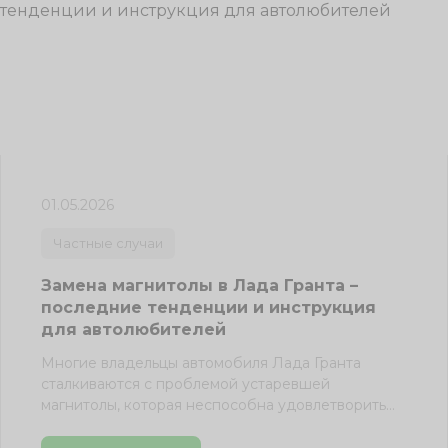
01.05.2026
Частные случаи
Замена магнитолы в Лада Гранта –
последние тенденции и инструкция
для автолюбителей
Многие владельцы автомобиля Лада Гранта
сталкиваются с проблемой устаревшей
магнитолы, которая неспособна удовлетворить
современные потребности ...