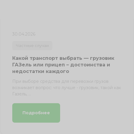
30.04.2026
Частные случаи
Какой транспорт выбрать — грузовик
ГАЗель или прицеп – достоинства и
недостатки каждого
При выборе средства для перевозки грузов
возникает вопрос: что лучше - грузовик, такой как
Газель, ...
Подробнее