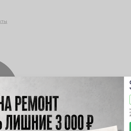
кты
Н
с