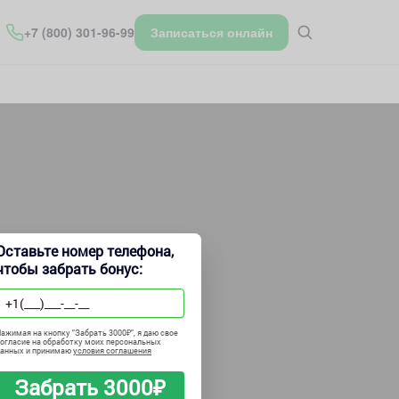
+7 (800) 301-96-99
Записаться онлайн
Оставьте номер телефона,
чтобы забрать бонус:
в своих
ажимая на кнопку "
Забрать 3000₽
", я даю свое
огласие на обработку моих персональных
данных и принимаю
условия соглашения
Забрать 3000₽