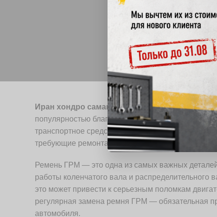
Иран хондро саманд
— это популярный автомоб
популярностью благодаря своей надежности и эко
транспортное средство, с течением времени и эк
требующие ремонта или замены деталей. Одна из
Ремень ГРМ — это одна из самых важных деталей
работы коленчатого вала и распределительного в
это может привести к серьезным поломкам двига
регулярная замена ремня ГРМ — обязательная п
автомобиля.