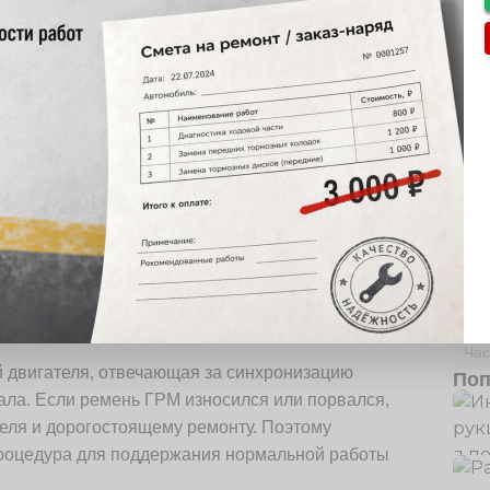
иль в Иране, который пользуется большой
номичности. Однако, как и любое другое
Руб
сплуатации у него возникают проблемы,
Пол
 таких проблем — износ ремня ГРМ.
Час
 двигателя, отвечающая за синхронизацию
Поп
ала. Если ремень ГРМ износился или порвался,
теля и дорогостоящему ремонту. Поэтому
роцедура для поддержания нормальной работы