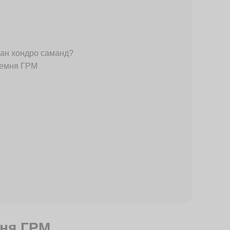
ан хондро саманд?
ремня ГРМ
ня ГРМ