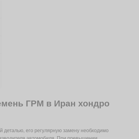
емень ГРМ в Иран хондро
й деталью, его регулярную замену необходимо
оизводителя автомобиля. При превышении