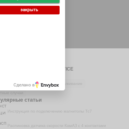
закрыть
Автор
Редакция сайта CAR SERVICE
рики
езное водителю
Ремонт и обслуживание
Сделано в
тные случаи
улярные статьи
Инструкция по подключению магнитолы Тс7
Распиновка датчика скорости КамАЗ с 4 контактами