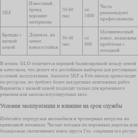
Известный
Часто
бренд,
50-60
от
SKF
рекомендуют
хорошие
тыс.
1600
профессионалы
материалы
Молниеносный
Бренды с
Дешевле, но
30-40
от
износ, возможны
низкой
менее
тыс.
800
проблемы с
ценой
износостойки
посадкой
В целом, GLO отличается хорошей балансировкой между ценой
и качеством, что делает его достойным выбором для регулярных
условий эксплуатации. Аналоги SKF и Febi иногда превосходят
по ресурсам, но требуют более аккуратных монтажных работ.
Варианты с низкой ценой подходят только для временного
решения или малоэксплуатируемых авто.
Условия эксплуатации и влияние на срок службы
Избегайте перегрузки автомобиля и чрезмерных нагрузок на
приводной механизм. Частые поездки по неровным дорогам или
бездорожью увеличивают износ шруса Гло, сокращая его ресурс.