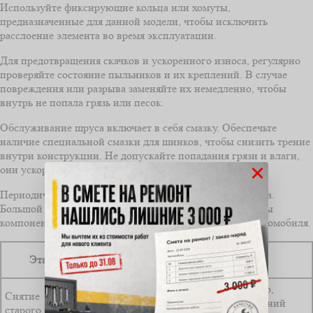
Используйте фиксирующие кольца или хомуты,
предназначенные для данной модели, чтобы исключить
расслоение элемента во время эксплуатации.
Для предотвращения скачков и ускоренного износа, регулярно
проверяйте состояние пыльников и их креплений. В случае
повреждения или разрыва заменяйте их немедленно, чтобы
внутрь не попала грязь или песок.
Обслуживание шруса включает в себя смазку. Обеспечьте
наличие специальной смазки для шинков, чтобы снизить трение
внутри конструкции. Не допускайте попадания грязи и влаги,
×
они ускоряют износ шарниров.
Периодически проверяйте свободный ход и люфт шруса.
Большой люфт свидетельствует о необходимости замены
компонента, поскольку это ухудшает управляемость автомобиля.
Рекомендуемый
Этап
Совет
инструмент
Работайте аккуратно,
Снятие
Набор ключей,
избегайте повреждений
старого шруса
съемник