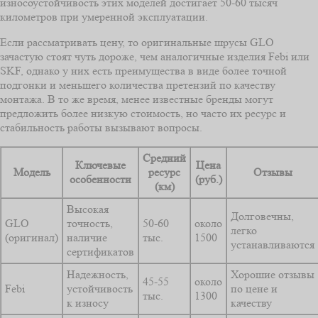
износоустойчивость этих моделей достигает 50-60 тысяч
километров при умеренной эксплуатации.
Если рассматривать цену, то оригинальные шрусы GLO
зачастую стоят чуть дороже, чем аналогичные изделия Febi или
SKF, однако у них есть преимущества в виде более точной
подгонки и меньшего количества претензий по качеству
монтажа. В то же время, менее известные бренды могут
предложить более низкую стоимость, но часто их ресурс и
стабильность работы вызывают вопросы.
Средний
Ключевые
Цена
Модель
ресурс
Отзывы
особенности
(руб.)
(км)
Высокая
Долговечны,
GLO
точность,
50-60
около
легко
(оригинал)
наличие
тыс.
1500
устанавливаются
сертификатов
Надежность,
Хорошие отзывы
45-55
около
Febi
устойчивость
по цене и
тыс.
1300
к износу
качеству