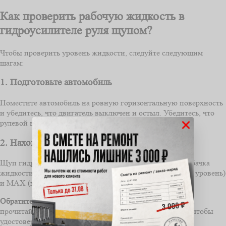
Как проверить рабочую жидкость в
гидроусилителе руля щупом?
Чтобы проверить уровень жидкости, следуйте следующим
шагам:
1. Подготовьте автомобиль
Поместите автомобиль на ровную горизонтальную поверхность
и убедитесь, что двигатель выключен и остыл. Убедитесь, что
×
рулевой вал находится в центральном положении.
2. Нахождение щупа
Щуп гидроусилителя руля находится на верхней части бачка
жидкости. Обычно он имеет ярлык MIN (минимальный уровень)
и MAX (максимальный уровень).
Обратите внимание:
перед проверкой уровня жидкости,
прочитайте инструкцию по эксплуатации автомобиля, чтобы
удостовериться в правильном расположении щупа.