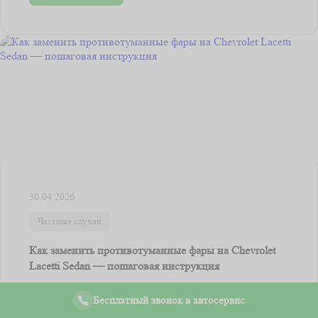
30.04.2026
Частные случаи
Как заменить противотуманные фары на Chevrolet
Lacetti Sedan — пошаговая инструкция
Для замены противотуманных фар на Chevrolet Lacetti
Бесплатный звонок в автосервис
Sedan вам понадобятся несколько инструментов и немного