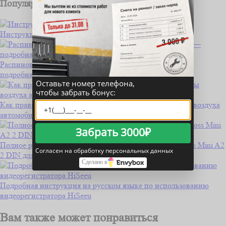
Популярные статьи
Инструкция по подключению магнитолы Тс7
Распиновка датчика скорости КамАЗ с 4 контактами —
подробная инструкция
Оставьте номер телефона,
чтобы забрать бонус:
Как правильно проверить работу датчика температуры воздуха
автомобиля Daewoo Nexia?
Забрать 3000₽
Полное руководство по использованию магнитолы Boss Mini A2
Согласен на обработку персональных данных
2 DIN для автолюбителей
Сделано в
Подробная инструкция на русском языке по использованию
видеорегистратора HiSeeu
Вам также может понравиться