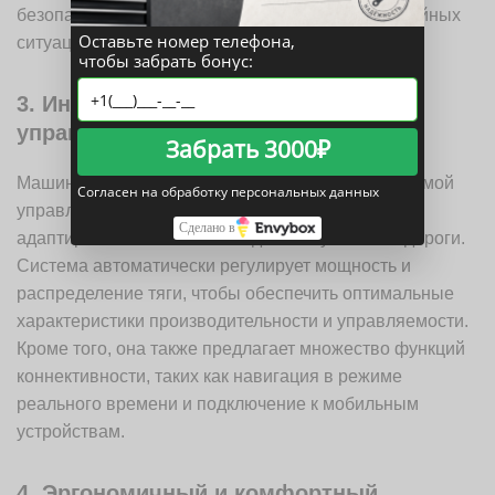
безопасность вождения и уменьшает риск аварийных
Оставьте номер телефона,
ситуаций.
чтобы забрать бонус:
3. Интеллектуальная система
управления
Забрать 3000₽
Машина 14 ка оснащена интеллектуальной системой
Согласен на обработку персональных данных
управления, которая позволяет автомобилю
Сделано в
адаптироваться к стилю вождения и условиям дороги.
Система автоматически регулирует мощность и
распределение тяги, чтобы обеспечить оптимальные
характеристики производительности и управляемости.
Кроме того, она также предлагает множество функций
коннективности, таких как навигация в режиме
реального времени и подключение к мобильным
устройствам.
4. Эргономичный и комфортный