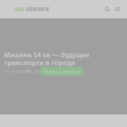
Перейти
ГЛАВНАЯ
»
БЛОГ
»
ПОЛЕЗНОЕ ВОДИТЕЛЮ
»
МАШИНА 14 КА
CAR
SERVICE
к
— БУДУЩЕЕ ТРАНСПОРТА В ГОРОДЕ
содержанию
Машина 14 ка — будущее
транспорта в городе
1 046
30.04.2026
Полезное водителю