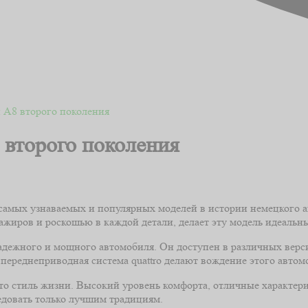
и А8 второго поколения
 второго поколения
 самых узнаваемых и популярных моделей в истории немецкого 
жиров и роскошью в каждой детали, делает эту модель идеальн
дежного и мощного автомобиля. Он доступен в различных верси
и переднеприводная система quattro делают вождение этого авто
это стиль жизни. Высокий уровень комфорта, отличные характер
ледовать только лучшим традициям.