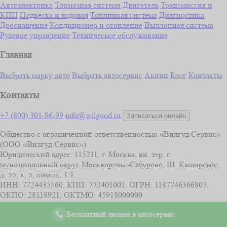
Автоэлектрика
Тормозная система
Двигатель
Трансмиссия и
КПП
Подвеска и ходовая
Топливная система
Диагностика
Дооснащение
Кондиционер и отопление
Выхлопная система
Рулевое управление
Техническое обслуживание
Главная
Выбрать марку авто
Выбрать автосервис
Акции
Блог
Контакты
Контакты
+7 (800) 301-96-99
info@wilgood.ru
Записаться онлайн
Общество с ограниченной ответственностью «Вилгуд Сервис»
(ООО «Вилгуд Сервис»)
Юридический адрес: 115211, г. Москва, вн. тер. г.
муниципальный округ Москворечье-Сабурово, Ш. Каширское,
д. 55, к. 5, помещ. 1/1.
ИНН: 7724435560, КПП: 772401001, ОГРН: 1187746366807,
ОКПО: 28118921; ОКТМО: 45918000000
© 2026 CAR SERVICE. Все права защищены.
Бесплатный звонок в автосервис