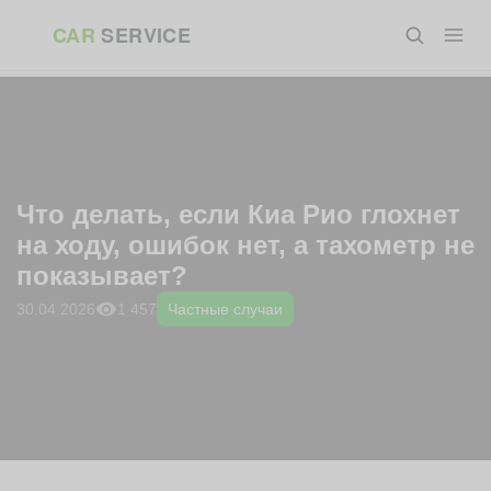
Перейти
ГЛАВНАЯ
»
БЛОГ
»
ЧАСТНЫЕ СЛУЧАИ
»
ЧТО ДЕЛАТЬ, ЕСЛИ
CAR
SERVICE
к
КИА РИО ГЛОХНЕТ НА ХОДУ, ОШИБОК НЕТ, А ТАХОМЕТР НЕ
ПОКАЗЫВАЕТ?
содержанию
Что делать, если Киа Рио глохнет
на ходу, ошибок нет, а тахометр не
показывает?
1 457
30.04.2026
Частные случаи