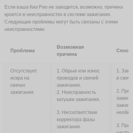
Если ваша Киа Рио не заводится, возможно, причина
кроется в неисправностях в системе зажигания.
Следующие проблемы могут быть связаны с этими
неисправностями:
Возможная
Проблема
Спосо
причина
Отсутствует
1. Обрыв или износ
1. Зам
искра на
проводов и свечей
и свечи
свечах
зажигания.
2. Пров
зажигания
2. Неисправность
замени
катушки зажигания.
зажига
3. Несоответствие
необхо
корректора фазы
3. Пров
зажигания.
настро