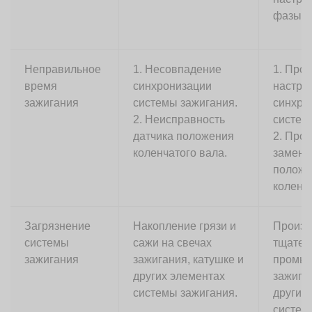
фазы з
Неправильное
1. Несовпадение
1. Пров
время
синхронизации
настро
зажигания
системы зажигания.
синхро
2. Неисправность
систем
датчика положения
2. Пров
коленчатого вала.
замени
положе
коленча
Загрязнение
Накопление грязи и
Произв
системы
сажи на свечах
тщател
зажигания
зажигания, катушке и
промыв
других элементах
зажиган
системы зажигания.
других
систем