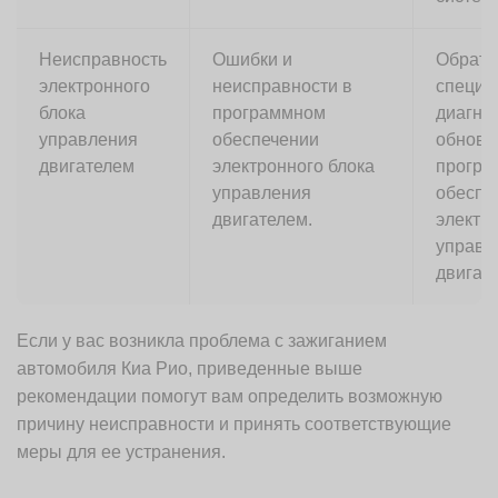
Неисправность
Ошибки и
Обрати
электронного
неисправности в
специа
блока
программном
диагнос
управления
обеспечении
обновл
двигателем
электронного блока
програ
управления
обеспе
двигателем.
электр
управл
двигат
Если у вас возникла проблема с зажиганием
автомобиля Киа Рио, приведенные выше
рекомендации помогут вам определить возможную
причину неисправности и принять соответствующие
меры для ее устранения.