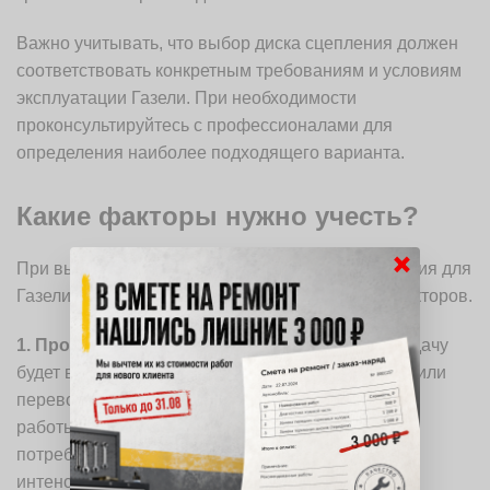
Важно учитывать, что выбор диска сцепления должен
соответствовать конкретным требованиям и условиям
эксплуатации Газели. При необходимости
проконсультируйтесь с профессионалами для
определения наиболее подходящего варианта.
Какие факторы нужно учесть?
×
При выборе допустимой толщины диска сцепления для
Газели необходимо учесть несколько важных факторов.
1. Производительность:
Определите, какую задачу
будет выполнять ваша Газель — грузоперевозки или
перевозка пассажиров. Уровень и интенсивность
работы определят, какой диск сцепления вам
потребуется. В основном, чем больше нагрузка и
интенсивность работы, тем более толстый диск