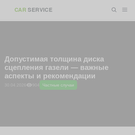
Перейти
ГЛАВНАЯ
»
БЛОГ
»
ЧАСТНЫЕ СЛУЧАИ
»
ДОПУСТИМАЯ
CAR
SERVICE
к
ТОЛЩИНА ДИСКА СЦЕПЛЕНИЯ ГАЗЕЛИ — ВАЖНЫЕ АСПЕКТЫ И
РЕКОМЕНДАЦИИ
содержанию
Допустимая толщина диска
сцепления газели — важные
аспекты и рекомендации
904
30.04.2026
Частные случаи