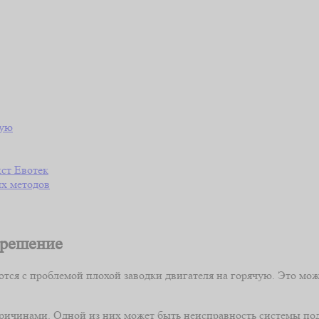
чую
ст Евотек
х методов
 решение
тся с проблемой плохой заводки двигателя на горячую. Это мож
причинами. Одной из них может быть неисправность системы по