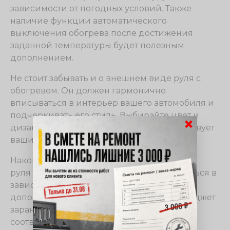
зависимости от погодных условий. Также
наличие функции автоматического
выключения обогрева после достижения
заданной температуры будет полезным
дополнением.
Не стоит забывать и о внешнем виде руля с
обогревом. Он должен гармонично
вписываться в интерьер вашего автомобиля и
подчеркивать его стиль. Выбирайте цвет и
×
дизайн, который вам нравится и соответствует
вашим предпочтениям.
Наконец, обратите внимание на стоимость
руля с обогревом. Цена может варьироваться в
зависимости от бренда, качества и
дополнительных функций. Установите бюджет
заранее и выбирайте руль, который
соответствует вашим финансовым