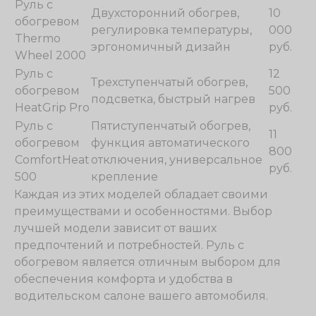
Руль с
Двухсторонний обогрев,
10
обогревом
регулировка температуры,
000
Thermo
эргономичный дизайн
руб.
Wheel 2000
Руль с
12
Трехступенчатый обогрев,
обогревом
500
подсветка, быстрый нагрев
HeatGrip Pro
руб.
Руль с
Пятиступенчатый обогрев,
11
обогревом
функция автоматического
800
ComfortHeat
отключения, универсальное
руб.
500
крепление
Каждая из этих моделей обладает своими
преимуществами и особенностями. Выбор
лучшей модели зависит от ваших
предпочтений и потребностей. Руль с
обогревом является отличным выбором для
обеспечения комфорта и удобства в
водительском салоне вашего автомобиля.