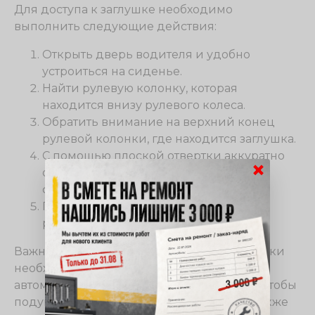
Для доступа к заглушке необходимо
выполнить следующие действия:
Открыть дверь водителя и удобно
устроиться на сиденье.
Найти рулевую колонку, которая
находится внизу рулевого колеса.
Обратить внимание на верхний конец
рулевой колонки, где находится заглушка.
С помощью плоской отвертки аккуратно
×
открутить крепежные винты,
фиксирующие заглушку.
Поднять заглушку вверх и снять ее с
рулевой колонки.
Важно помнить, что перед снятием заглушки
необходимо отключить аккумулятор
автомобиля и ожидать некоторое время, чтобы
подушка безопасности потеряла заряд. Также