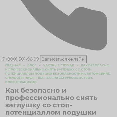
+7 (800) 301-96-99
Записаться онлайн
ГЛАВНАЯ
»
БЛОГ
»
ЧАСТНЫЕ СЛУЧАИ
»
КАК БЕЗОПАСНО
И ПРОФЕССИОНАЛЬНО СНЯТЬ ЗАГЛУШКУ СО СТОП-
ПОТЕНЦИАЛЛОМ ПОДУШКИ БЕЗОПАСНОСТИ НА АВТОМОБИЛЕ
CHEVROLET NIVA — ШАГ ЗА ШАГОМ РУКОВОДСТВО С
ИЛЛЮСТРАЦИЯМИ
Как безопасно и
профессионально снять
заглушку со стоп-
потенциаллом подушки