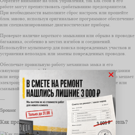
Обратите внимание на блок управления, так как сбои в его
работе могут препятствовать срабатыванию предохранителя.
При необходимости выполните сброс настроек или прошейте
блок заново, используя оригинальное программное обеспечение
или специализированные диагностические приборы.
Проверьте наличие короткого замыкания или обрыва в проводке
багажника, особенно в местах изгибов и соединений.
Используйте мультиметр для поиска поврежденных участков и
устранения неполадок или замены поврежденных проводов.
Обеспечьте правильную работу механизма замка и его
связующих деталей. Иногда неисправность кроется в заедании
×
или неправильной регулировке механической части, что мешает
электроприводу выполнять свою функцию. Регулируйте или
смазывайте механизм при необходимости.
—
Sponsor
Как проверить, работает ли новый предохранитель?