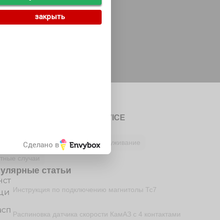
закрыть
Автор
Редакция сайта CAR SERVICE
рики
езное водителю
Ремонт и обслуживание
Сделано в
тные случаи
улярные статьи
Инструкция по подключению магнитолы Тс7
Распиновка датчика скорости КамАЗ с 4 контактами