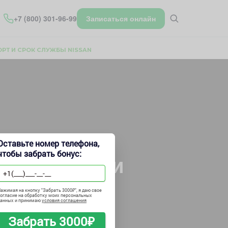
+7 (800) 301-96-99
Записаться онлайн
Т И СРОК СЛУЖБЫ NISSAN
Оставьте номер телефона,
чтобы забрать бонус:
от коррозии
n
ажимая на кнопку "
Забрать 3000₽
", я даю свое
огласие на обработку моих персональных
данных и принимаю
условия соглашения
Забрать 3000₽