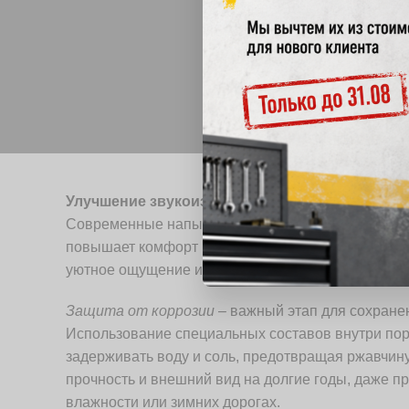
Улучшение звукоизоляции автомобиля
начинае
Современные напыляемые защиты могут снизить у
повышает комфорт во время езды. Они проникают
уютное ощущение и уменьшая влияние дорожных
Защита от коррозии
– важный этап для сохранен
Использование специальных составов внутри пор
задерживать воду и соль, предотвращая ржавчину
прочность и внешний вид на долгие годы, даже п
влажности или зимних дорогах.