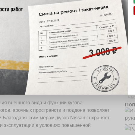
тся с правильного выбора материала.
ровень шума до 30 дБ, что значительно
Руб
 в малодоступные зоны, усиливая внутреннее
Пол
 шумов.
Час
ия внешнего вида и функции кузова.
Поп
огов, арочных пространств и поддона позволяет
. Благодаря этим мерам, кузов Nissan сохраняет
ри эксплуатации в условиях повышенной