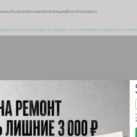
висы
Услуги
Автомобили
Акции
Блог
Контакты
ЕМАЯ ШУМОИЗОЛЯЦИЯ И ЗАЩИТА ОТ КОРРОЗИИ ПОВЫШАЮТ КОМФОР
умоизоляция и защита 
 и срок службы Nissa
Н
с