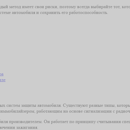
дый метод имеет свои риски, поэтому всегда выбирайте тот, кот
стеме автомобиля и сохранить его работоспособность.
ра
иле
вых систем защиты автомобиля. Существуют разные типы, котор
иммобилайзером, работающим на основе сигнализации с радио
биля производителем. Он работает по принципу считывания спе
лючении зажигания.