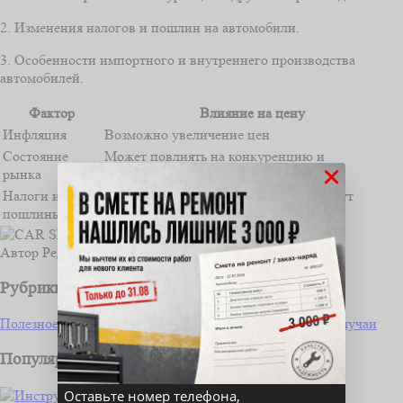
2. Изменения налогов и пошлин на автомобили.
3. Особенности импортного и внутреннего производства
автомобилей.
Фактор
Влияние на цену
Инфляция
Возможно увеличение цен
Состояние
Может повлиять на конкуренцию и
×
рынка
ценообразование
Налоги и
Изменения в налоговой политике могут
пошлины
повлиять на цену
Автор
Редакция сайта CAR SERVICE
Рубрики
Полезное водителю
Ремонт и обслуживание
Частные случаи
Популярные статьи
Оставьте номер телефона,