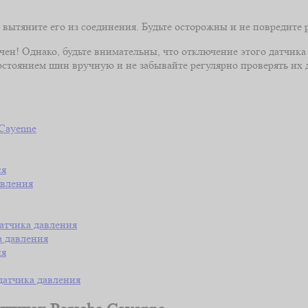
вытяните его из соединения. Будьте осторожны и не повредите 
чен! Однако, будьте внимательны, что отключение этого датчик
остоянием шин вручную и не забывайте регулярно проверять их 
 Cayenne
ия
авления
атчика давления
а давления
ия
датчика давления