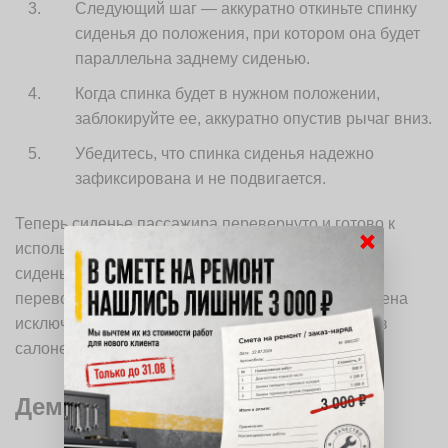
Следующий шаг — аккуратно откиньте спинку
сиденья до положения, при котором она будет
параллельна заднему сиденью.
Когда спинка будет в нужном положении,
заблокируйте ее, аккуратно опустив рычаг вниз.
Убедитесь, что спинка сиденья надежно
зафиксирована и не подвигается.
Теперь сиденье пассажира перевернуто и готово к
×
использованию. Помните, что при перевернутом
сиденье пассажира его нельзя использовать для
перевозки пассажиров. Эта функция предназначена
исключительно для увеличения объема загрузки в
салоне автомобиля.
Демонтаж панели приборов