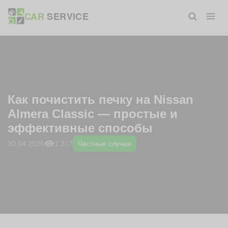
Перейти
ГЛАВНАЯ
»
БЛОГ
»
ЧАСТНЫЕ СЛУЧАИ
»
КАК ПОЧИСТИТЬ
CAR
SERVICE
к
ПЕЧКУ НА NISSAN ALMERA CLASSIC — ПРОСТЫЕ И ЭФФЕКТИВНЫЕ
СПОСОБЫ
содержанию
Как почистить печку на Nissan
Almera Classic — простые и
эффективные способы
1 317
30.04.2026
Частные случаи