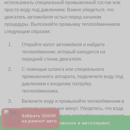
использовать специальный промывочный состав или
просто воду под давлением. Важно убедиться, что
двигатель автомобиля остыл перед началом
процедуры. Выполняйте промывку теплообменников
следующим образом:
Откройте капот автомобиля и найдите
теплообменник, который находится на
передней стенке двигателя.
С помощью шланга или специального
промывочного аппарата, подключите воду под
давлением к входному патрубку
теплообменника.
Включите воду и промывайте теплообменник в
течение нескольких минут. Убедитесь, что вода
Забрать 3000₽
полностью промывает теплообменник и уносит
на ремонт авто
Бесплатный звонок в автосервис
все загрязнения.