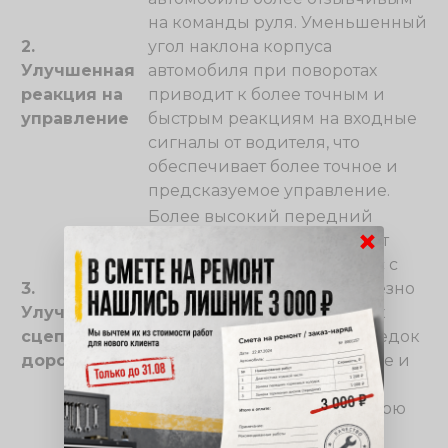
на команды руля. Уменьшенный
2.
угол наклона корпуса
Улучшенная
автомобиля при поворотах
реакция на
приводит к более точным и
управление
быстрым реакциям на входные
сигналы от водителя, что
обеспечивает более точное и
предсказуемое управление.
Более высокий передний
×
конец автомобиля улучшает
сцепление передних колес с
3.
дорогой. Это особенно полезно
Улучшенная
на скользких или неровных
сцепление с
дорогах, где поднятый передок
дорогой
может увеличить сцепление и
предотвратить
проскальзывание или потерю
контроля.