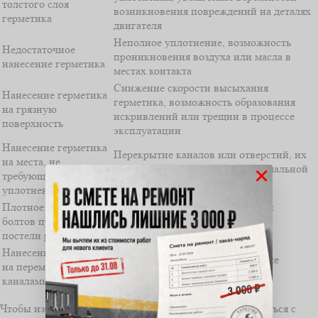
толстого слоя
возникновения повреждений на деталях
герметика
двигателя
Неполное уплотнение, возможность
Недостаточное
проникновения воздуха или масла в
нанесение герметика
местах контакта
Снижение скорости высыхания
Нанесение герметика
герметика, возможность образования
на грязную
искривлений или трещин в процессе
поверхность
эксплуатации
Нанесение герметика
Перекрытие каналов или отверстий, их
на места, не
замасливание и нарушение нормальной
×
требующие
работы двигателя
уплотнения
Плотное скручивание
Перекосы и деформации деталей
болтов при установке
двигателя, утечка масла из-за
постели распредвалов
неправильного уплотнения
Нанесение герметика
Блокировка каналов и нарушение
на перемычки между
нормального потока масла
каналами
Чтобы избежать этих ошибок, рекомендуется ознакомиться с