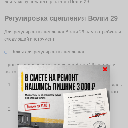
или замену педали сцепления Волги 29.
Регулировка сцепления Волги 29
Для регулировки сцепления Волги 29 вам потребуется
следующий инструмент:
Ключ для регулировки сцепления.
Процесс регулировки сцепления Волги 29 состоит из
×
нескольких шагов:
Находясь внутри автомобиля, нажмите педаль
сцепления до упора и удерживайте ее в этом
положении.
С помощью инструмента подходящего
размера, вставьте его в отверстие
регулировочного болта сцепления,