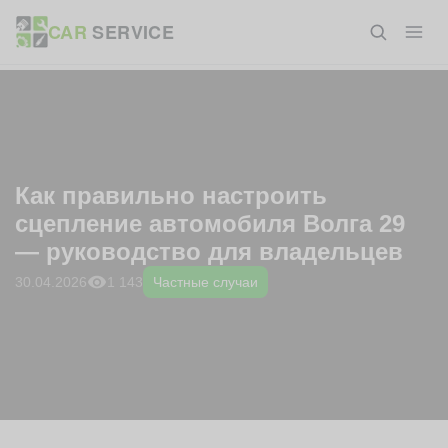
Перейти
ГЛАВНАЯ
»
БЛОГ
»
ЧАСТНЫЕ СЛУЧАИ
»
КАК ПРАВИЛЬНО
CAR
SERVICE
к
НАСТРОИТЬ СЦЕПЛЕНИЕ АВТОМОБИЛЯ ВОЛГА 29 — РУКОВОДСТВО
ДЛЯ ВЛАДЕЛЬЦЕВ
содержанию
Как правильно настроить
сцепление автомобиля Волга 29
— руководство для владельцев
1 143
30.04.2026
Частные случаи