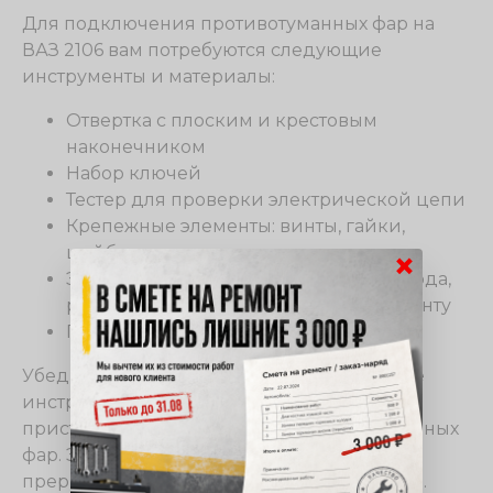
Для подключения противотуманных фар на
ВАЗ 2106 вам потребуются следующие
инструменты и материалы:
Отвертка с плоским и крестовым
наконечником
Набор ключей
Тестер для проверки электрической цепи
Крепежные элементы: винты, гайки,
шайбы
×
Электропроводка, включающая провода,
розетки, разъемы и изоляционную ленту
Противотуманные фары
Убедитесь, что у вас есть все необходимые
инструменты и материалы, прежде чем
приступить к подключению противотуманных
фар. Это поможет вам избежать лишних
прерываний и ускорит процесс установки.