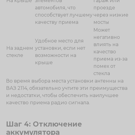
На крыше
элементов
гараж или
автомобиля, что
проезде
способствует лучшему
через низкие
качеству приема
мосты
Может
негативно
Удобное место для
влиять на
На заднем
установки, если нет
качество
стекле
возможности на
приема из-за
крыше
помех от
стекла
Во время выбора места установки антенны на
ВАЗ 2114, обязательно учтите эти преимущества
и недостатки, чтобы обеспечить наилучшее
качество приема радио сигнала.
Шаг 4: Отключение
аккумулятора