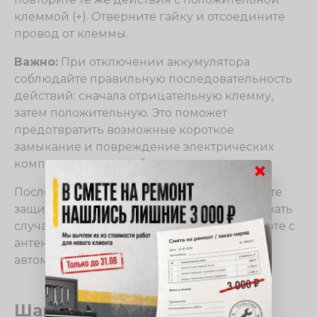
клеммой (+). Отверните гайку и отсоедините
провод от клеммы.
Важно:
При отключении аккумулятора
соблюдайте правильную последовательность
действий: сначала отрицательную клемму,
затем положительную. Это поможет
предотвратить возможные короткое
замыкание и повреждение электрических
×
компонентов автомобиля.
После отключения аккумулятора установите
защитную крышку на клеммы, чтобы избежать
случайного замыкания проводов при работе с
антенной. Вы также можете закрыть капот
автомобиля.
Шаг 5: Удаление штатной