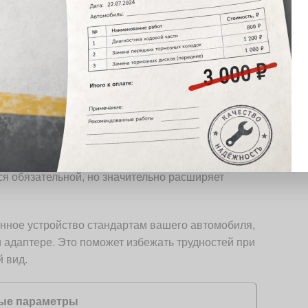
лотное прилегание и надежность крепления.
аличие USB-порта, AUX-входа и Bluetooth
 Наличие поддержки Wi-Fi и мобильных
 использования. Важно, чтобы разъемы и кабели
мой машины.
ько магнитола будет отвечать вашим нуждам:
ем облегчает управление, а наличие stod
сность при парковке. Поддержка различных
я обязательной, но значительно расширяет
анное устройство стандартам вашего автомобиля,
и адаптере. Это поможет избежать трудностей при
 вид.
ые параметры