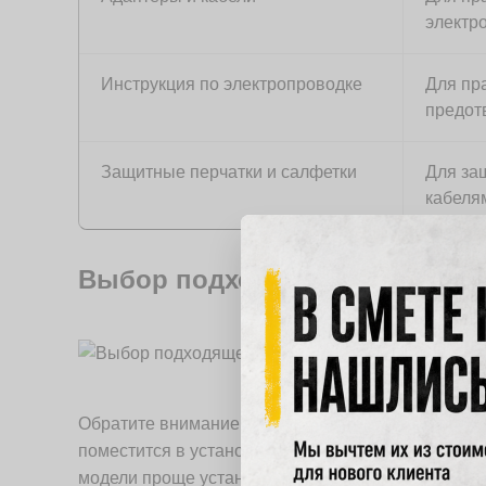
электр
Инструкция по электропроводке
Для пр
предот
Защитные перчатки и салфетки
Для защ
кабеля
Выбор подходящей магнитолы 
Обратите внимание на габариты устройства – для 
поместится в установленный штатный блок. Прове
модели проще установить без дополнительных пе