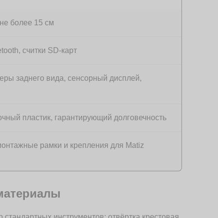
 не более 15 см
tooth, считки SD-карт
еры заднего вида, сенсорный дисплей,
очный пластик, гарантирующий долговечность
онтажные рамки и крепления для Matiz
материалы
р стандартных инструментов: отвёртка крестовая