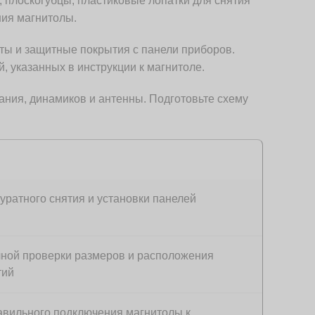
 плоскогубцы, пластиковые лопатки для снятия
ния магнитолы.
ты и защитные покрытия с панели приборов.
, указанных в инструкции к магнитоле.
ания, динамиков и антенны. Подготовьте схему
уратного снятия и установки панелей
чной проверки размеров и расположения
тий
авильного подключения магнитолы к