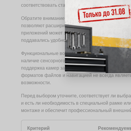
соответствовать стандартам, чтобы обеспечить п
Обратите внимание на интерфейс подключения: н
позволяют расширить возможности мультимедиа.
приложений может значительно повысить комфорт
поддавались удобной интеграции с электросисте
Функциональные возможности определяют, наскол
наличие сенсорного дисплея с высоким разрешени
поддержка камер заднего вида добавляет безопа
форматов файлов и навигацией не всегда являетс
возможности.
Перед выбором уточните, соответствует ли выбр
и есть ли необходимость в специальной рамке ил
монтаже и обеспечит профессиональный внешний
Критерий
Рекомендуем