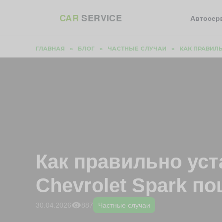
Перейти
CAR
SERVICE
к
Автосер
содержанию
ГЛАВНАЯ
»
БЛОГ
»
ЧАСТНЫЕ СЛУЧАИ
»
КАК ПРАВИЛ
Как правильно ус
Chevrolet Spark п
887
30.04.2026
Частные случаи