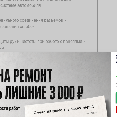
осистеме автомобиля
авильного соединения разъемов и
вращения ошибок
иты рук и чистоты при работе с панелями и
ми
для Matiz
Н
с
Matiz подойдёт именно 2 DIN, который легко
рьте глубину корпуса магнитолы: короткие
ределок. Материал корпуса и крепление должны