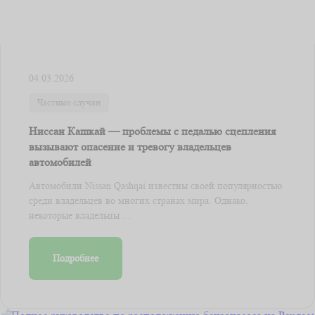
04.03.2026
Частные случаи
Ниссан Кашкай — проблемы с педалью сцепления
вызывают опасение и тревогу владельцев
автомобилей
Автомобили Nissan Qashqai известны своей популярностью
среди владельцев во многих странах мира. Однако,
некоторые владельцы ...
Подробнее