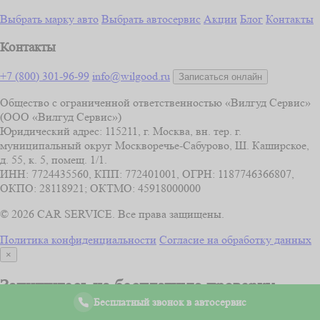
Выбрать марку авто
Выбрать автосервис
Акции
Блог
Контакты
Контакты
+7 (800) 301-96-99
info@wilgood.ru
Записаться онлайн
Общество с ограниченной ответственностью «Вилгуд Сервис»
(ООО «Вилгуд Сервис»)
Юридический адрес: 115211, г. Москва, вн. тер. г.
муниципальный округ Москворечье-Сабурово, Ш. Каширское,
д. 55, к. 5, помещ. 1/1.
ИНН: 7724435560, КПП: 772401001, ОГРН: 1187746366807,
ОКПО: 28118921; ОКТМО: 45918000000
© 2026 CAR SERVICE. Все права защищены.
Политика конфиденциальности
Согласие на обработку данных
×
Запишитесь на бесплатную проверку
Бесплатный звонок в автосервис
автомобиля
по 41 параметру
в вашем