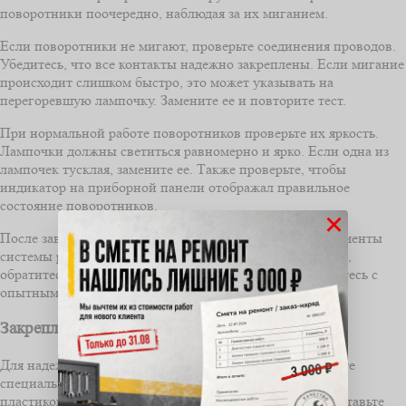
поворотники поочередно, наблюдая за их миганием.
Если поворотники не мигают, проверьте соединения проводов.
Убедитесь, что все контакты надежно закреплены. Если мигание
происходит слишком быстро, это может указывать на
перегоревшую лампочку. Замените ее и повторите тест.
При нормальной работе поворотников проверьте их яркость.
Лампочки должны светиться равномерно и ярко. Если одна из
лампочек тусклая, замените ее. Также проверьте, чтобы
индикатор на приборной панели отображал правильное
состояние поворотников.
×
После завершения тестирования убедитесь, что все элементы
системы работают корректно. Если возникли проблемы,
обратитесь к схеме подключения или проконсультируйтесь с
опытным специалистом.
Закрепление реле на месте
Для надежного закрепления реле поворотов используйте
специально предназначенные крепежные зажимы или
пластиковые держатели, которые входят в комплект. Вставьте