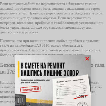
Если ваш автомобиль не переключается с ближнего газа на
дальний, проблема может быть связана с вышедшим из строя
переключателем. Проверьте переключатель и убедитесь, что он
функционирует должным образом. Если переключатель
исправен, возможно, проблема в газобаллонной установке или
блоке управления. Лучше обратиться к специалисту для
диагностики и ремонта.
Помните, что при возникновении любых проблем с дальним
газом на автомобиле ГАЗ 3110, важно обратиться к
профессионалам. Самостоятельный ремонт может привести к
более серьезным поломкам и повысить риск аварии.
×
Безопасность использования дальнего газа
на ГАЗ 3110
Использование дальнего газа на автомобиле ГАЗ 3110 может
значительно улучшить экономичность его работы, но при этом
важно соблюдать определенные меры безопасности. Ниже
приведены основные рекомендации по безопасному
использованию дальнего газа на ГАЗ 3110.