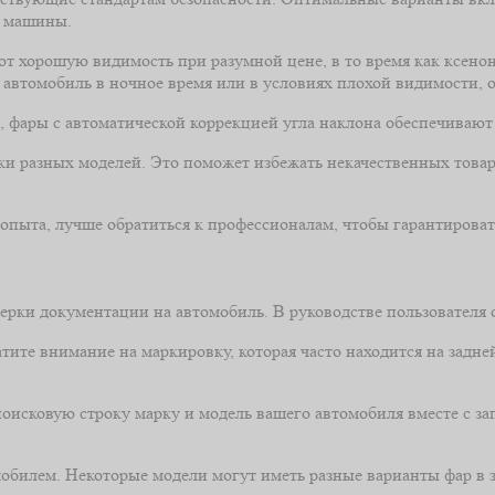
й машины.
т хорошую видимость при разумной цене, в то время как ксено
ь автомобиль в ночное время или в условиях плохой видимости,
 фары с автоматической коррекцией угла наклона обеспечивают
и разных моделей. Это поможет избежать некачественных товаро
т опыта, лучше обратиться к профессионалам, чтобы гарантирова
оверки документации на автомобиль. В руководстве пользователя
ите внимание на маркировку, которая часто находится на задне
оисковую строку марку и модель вашего автомобиля вместе с за
мобилем. Некоторые модели могут иметь разные варианты фар в 