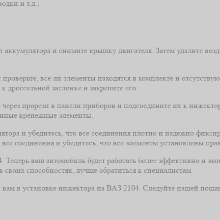
дки и т.д.;
т аккумулятора и снимите крышку двигателя. Затем удалите во
проверьте, все ли элементы находятся в комплекте и отсутствую
к дроссельной заслонке и закрепите его.
ерез прорези в панели приборов и подсоедините их к инжектор
и иные крепежные элементы.
ятора и убедитесь, что все соединения плотно и надежно фикси
все соединения и убедитесь, что все элементы установлены пра
 Теперь ваш автомобиль будет работать более эффективно и эко
в своих способностях, лучше обратиться к специалистам.
ла вам в установке инжектора на ВАЗ 2104. Следуйте нашей пош