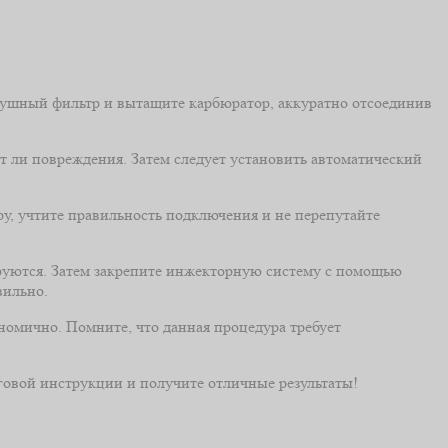
здушный фильтр и вытащите карбюратор, аккуратно отсоединив
т ли повреждения. Затем следует установить автоматический
у, учтите правильность подключения и не перепутайте
руются. Затем закрепите инжекторную систему с помощью
вильно.
номично. Помните, что данная процедура требует
аговой инструкции и получите отличные результаты!