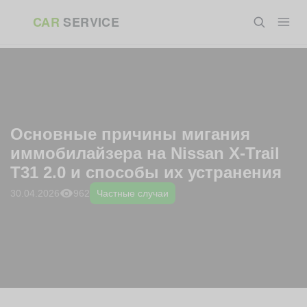
Перейти
ГЛАВНАЯ
»
БЛОГ
»
ЧАСТНЫЕ СЛУЧАИ
»
ОСНОВНЫЕ
CAR
SERVICE
к
ПРИЧИНЫ МИГАНИЯ ИММОБИЛАЙЗЕРА НА NISSAN X-TRAIL T31 2.0
И СПОСОБЫ ИХ УСТРАНЕНИЯ
содержанию
Основные причины мигания
иммобилайзера на Nissan X-Trail
T31 2.0 и способы их устранения
962
30.04.2026
Частные случаи