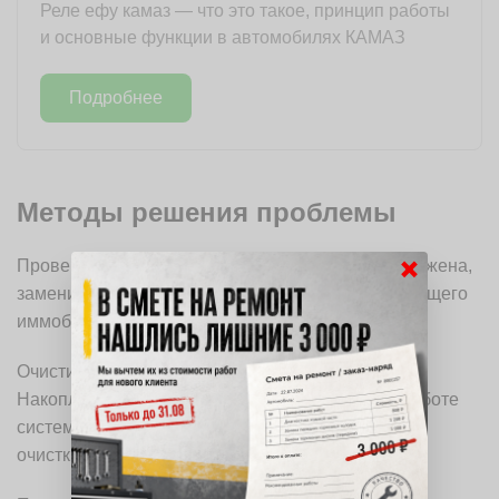
Реле ефу камаз — что это такое, принцип работы
и основные функции в автомобилях КАМАЗ
Подробнее
Методы решения проблемы
×
Проверьте состояние ключа. Если батарея разряжена,
замените её. Это часто решает проблему моргающего
иммобилайзера.
Очистите контакты ключа и замка зажигания.
Накопление грязи может мешать нормальной работе
системы. Используйте изопропиловый спирт для
очистки.