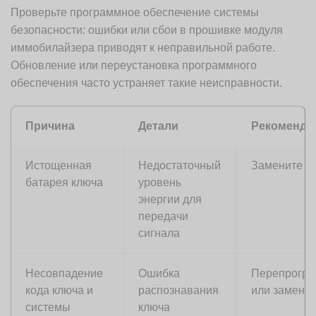
Проверьте программное обеспечение системы
безопасности: ошибки или сбои в прошивке модуля
иммобилайзера приводят к неправильной работе.
Обновление или переустановка программного
обеспечения часто устраняет такие неисправности.
Причина
Детали
Рекоменда
Истощенная
Недостаточный
Замените б
батарея ключа
уровень
энергии для
передачи
сигнала
Несовпадение
Ошибка
Перепрогра
кода ключа и
распознавания
или заменит
системы
ключа