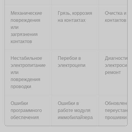
Механические
Грязь, коррозия
Очистка и р
повреждения
на контактах
контактов
или
загрязнения
контактов
Нестабильное
Перебои в
Диагностик
электропитание
электроцепи
электросис
или
ремонт
повреждения
проводки
Ошибки
Ошибки в
Обновление
программного
работе модуля
переустано
обеспечения
иммобилайзера
прошивки