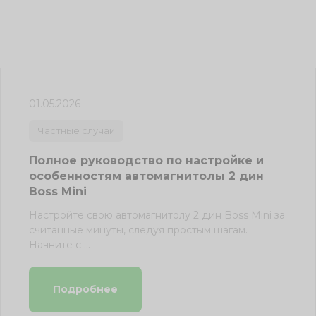
01.05.2026
Частные случаи
Полное руководство по настройке и
особенностям автомагнитолы 2 дин
Boss Mini
Настройте свою автомагнитолу 2 дин Boss Mini за
считанные минуты, следуя простым шагам.
Начните с ...
Подробнее