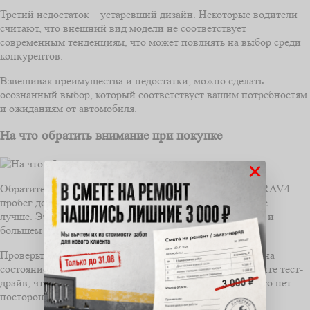
Третий недостаток – устаревший дизайн. Некоторые водители
считают, что внешний вид модели не соответствует
современным тенденциям, что может повлиять на выбор среди
конкурентов.
Взвешивая преимущества и недостатки, можно сделать
осознанный выбор, который соответствует вашим потребностям
и ожиданиям от автомобиля.
На что обратить внимание при покупке
×
Обратите внимание на пробег автомобиля. Для Toyota RAV4
пробег до 150,000 км считается нормальным, но меньше –
лучше. Это может свидетельствовать о меньшем износе и
большем сроке службы.
Проверьте техническое состояние. Обратите внимание на
состояние двигателя, трансмиссии и подвески. Проведите тест-
драйв, чтобы оценить работу всех систем. Убедитесь, что нет
посторонних звуков и вибраций.