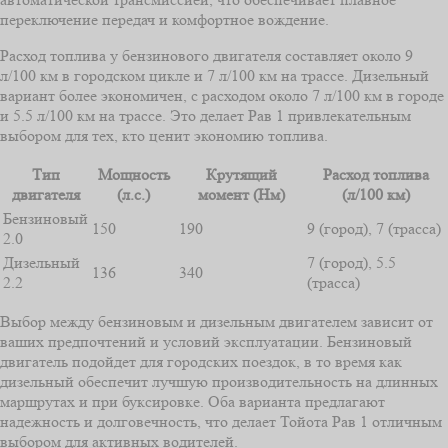
переключение передач и комфортное вождение.
Расход топлива у бензинового двигателя составляет около 9
л/100 км в городском цикле и 7 л/100 км на трассе. Дизельный
вариант более экономичен, с расходом около 7 л/100 км в городе
и 5.5 л/100 км на трассе. Это делает Рав 1 привлекательным
выбором для тех, кто ценит экономию топлива.
Тип
Мощность
Крутящий
Расход топлива
двигателя
(л.с.)
момент (Нм)
(л/100 км)
Бензиновый
150
190
9 (город), 7 (трасса)
2.0
Дизельный
7 (город), 5.5
136
340
2.2
(трасса)
Выбор между бензиновым и дизельным двигателем зависит от
ваших предпочтений и условий эксплуатации. Бензиновый
двигатель подойдет для городских поездок, в то время как
дизельный обеспечит лучшую производительность на длинных
маршрутах и при буксировке. Оба варианта предлагают
надежность и долговечность, что делает Тойота Рав 1 отличным
выбором для активных водителей.