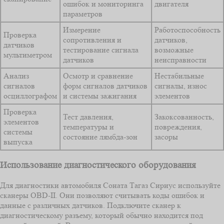
ошибок и мониторинга
двигателя
параметров
Измерение
Работоспособность
Проверка
сопротивления и
датчиков,
датчиков
тестирование сигнала
возможные
мультиметром
датчиков
неисправности
Анализ
Осмотр и сравнение
Нестабильные
сигналов
форм сигналов датчиков
сигналы, износ
осциллографом
и системы зажигания
элементов
Проверка
Тест давления,
Закоксованность,
элементов
температуры и
повреждения,
системы
состояние лямбда-зон
засоры
выпуска
Использование диагностического оборудования
Для диагностики автомобиля Соната Тагаз Сириус используйте
сканеры OBD-II. Они позволяют считывать коды ошибок и
данные с различных датчиков. Подключите сканер к
диагностическому разъему, который обычно находится под