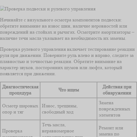
Начинайте с визуального осмотра компонентов подвески:
обратите внимание на износ шин, наличие неровностей или
повреждений на стойках и рычагах. Осмотрите амортизаторы –
наличие течи масла указывает на необходимость их замены.
Проверка рулевого управления включает тестирование реакции
руля при движении. Поверните руль влево и вправо, следите за
плавностью и точностью реакции. Обратите внимание на
характер звуков, посторонних шумов или люфта, который
появляется при движении.
Диагностическая
Действия при
Что ищем
процедура
обнаружении
Замена
Осмотр шаровых
Износ, трещины,
поврежденных
опор и тяг
свободный ход
элементов
Течь масла,
Ремонт или
Проверка
неравномерное
замена по
амортизаторов
сопротивление при