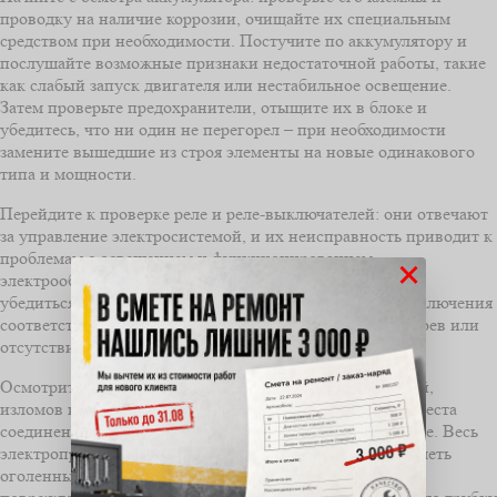
проводку на наличие коррозии, очищайте их специальным
средством при необходимости. Постучите по аккумулятору и
послушайте возможные признаки недостаточной работы, такие
как слабый запуск двигателя или нестабильное освещение.
Затем проверьте предохранители, отыщите их в блоке и
убедитесь, что ни один не перегорел – при необходимости
замените вышедшие из строя элементы на новые одинакового
типа и мощности.
Перейдите к проверке реле и реле-выключателей: они отвечают
за управление электросистемой, и их неисправность приводит к
проблемам с освещением и функционированием
×
электрооборудования. Используйте мультиметр, чтобы
убедиться в наличии напряжения на контактах после включения
соответствующих систем. В случае обнаружения перебоев или
отсутствия напряжения – замените неисправные реле.
Осмотрите провода и разъемы на наличие повреждений,
изломов или износа. Особенно обратите внимание на места
соединений, где могут появиться корозия или окисление. Весь
электропровод должен быть надежно закреплен и не иметь
оголенных участков. При необходимости замените