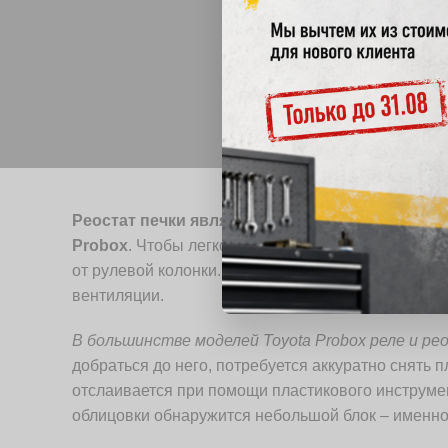
Реостат печки является ключевым элементом
Probox
. Чтобы легко его найти, рекомендуется н
от рулевой колонки. Обычно именно там распол
вентиляции.
В большинстве моделей Toyota Probox реле и р
добраться до него, потребуется аккуратно снять 
отслаивается при помощи пластикового инструмен
облицовки обнаружится небольшой блок – именно 