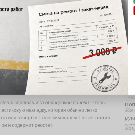
 регулировки температуры внутри Toyota
ачать поиск у приборной панели, с правой стороны
Руб
ожены основные соединения системы отопления и
Пол
Час
еостат спрятаны за облицовкой панели
. Чтобы
Поп
пластиковую накладку, которая обычно легко
та или отвёртки с плоским жалом. После снятия
он и содержит реостат.