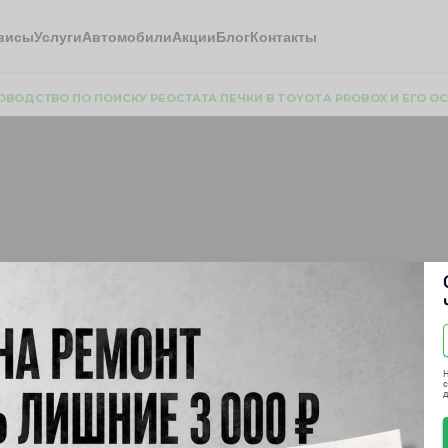
висы
Услуги
Автомобили
Акции
Блог
Контакты
ОВОДСТВО ПО ПОИСКУ РЕОСТАТА ПЕЧКИ В TOYOTA PROBOX И ЕГО 
о по поиску реостата п
енностям
Н
с