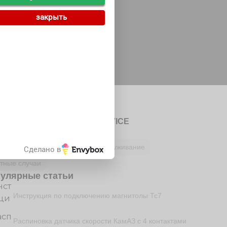
закрыть
Автор
Редакция сайта CAR SERVICE
рики
езное водителю
Ремонт и обслуживание
Сделано в
тные случаи
улярные статьи
Инструкция по подключению магнитолы Тс7
Распиновка датчика скорости КамАЗ с 4 контактами