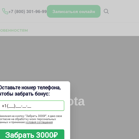
+7 (800) 301-96-99
Записаться онлайн
ОСОБЕННОСТЯМ
Оставьте номер телефона,
чтобы забрать бонус:
ечки в Toyota
ажимая на кнопку "
Забрать 3000₽
", я даю свое
огласие на обработку моих персональных
данных и принимаю
условия соглашения
Забрать 3000₽