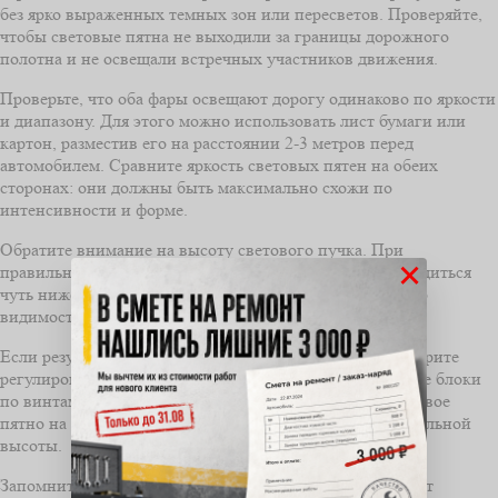
без ярко выраженных темных зон или пересветов. Проверяйте,
чтобы световые пятна не выходили за границы дорожного
полотна и не освещали встречных участников движения.
Проверьте, что оба фары освещают дорогу одинаково по яркости
и диапазону. Для этого можно использовать лист бумаги или
картон, разместив его на расстоянии 2-3 метров перед
автомобилем. Сравните яркость световых пятен на обеих
сторонах: они должны быть максимально схожи по
интенсивности и форме.
Обратите внимание на высоту светового пучка. При
×
правильной регулировке верхняя граница должна находиться
чуть ниже линии горизонта, что обеспечивает хорошую
видимость и не мешает встречным водителям.
Если результат не соответствует этим критериям, повторите
регулировку, аккуратно поднимая или опуская световые блоки
по винтам. После каждого изменения проверяйте световое
пятно на стене, чтобы добиться равномерности и правильной
высоты.
Запомните, что правильная регулировка фары повышает