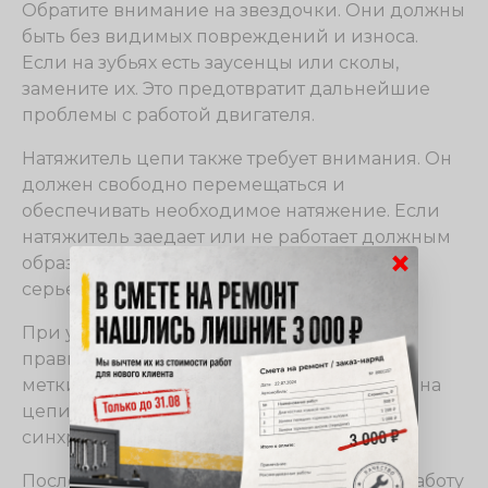
Обратите внимание на звездочки. Они должны
быть без видимых повреждений и износа.
Если на зубьях есть заусенцы или сколы,
замените их. Это предотвратит дальнейшие
проблемы с работой двигателя.
Натяжитель цепи также требует внимания. Он
должен свободно перемещаться и
обеспечивать необходимое натяжение. Если
натяжитель заедает или не работает должным
×
образом, замените его, чтобы избежать
серьезных поломок.
При установке новой цепи следите за
правильной маркировкой. Убедитесь, что
метки на звездочках совпадают с метками на
цепи. Это гарантирует правильную
синхронизацию работы двигателя.
После завершения установки проверьте работу