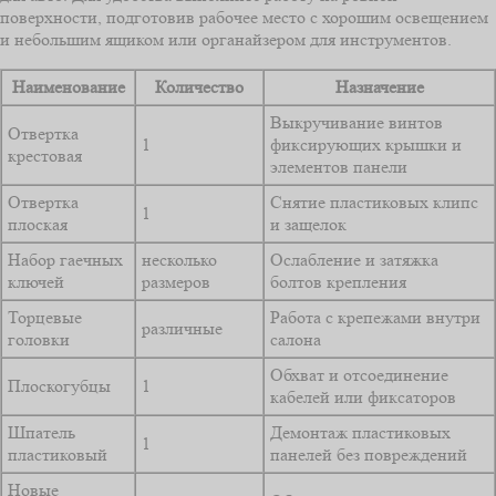
поверхности, подготовив рабочее место с хорошим освещением
и небольшим ящиком или органайзером для инструментов.
Наименование
Количество
Назначение
Выкручивание винтов
Отвертка
1
фиксирующих крышки и
крестовая
элементов панели
Отвертка
Снятие пластиковых клипс
1
плоская
и защелок
Набор гаечных
несколько
Ослабление и затяжка
ключей
размеров
болтов крепления
Торцевые
Работа с крепежами внутри
различные
головки
салона
Обхват и отсоединение
Плоскогубцы
1
кабелей или фиксаторов
Шпатель
Демонтаж пластиковых
1
пластиковый
панелей без повреждений
Новые