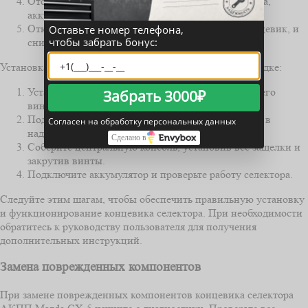
Отсоедините электрические разъемы от концевика,
аккуратно нажав на фиксатор.
Открутите крепежные винты, фиксирующие концевик, и
Оставьте номер телефона,
чтобы забрать бонус:
снимите его с места установки.
Установка нового концевика проходит в обратном порядке:
Установите новый концевик на место, закрепите его
Забрать 3000₽
винтами.
Подключите электрические разъемы, убедившись в
Согласен на обработку персональных данных
надежном соединении.
Сделано в
Соберите центральную консоль, установив все защелки и
закрутив винты.
Подключите аккумулятор и проверьте работу селектора.
Следуйте этим шагам, чтобы обеспечить правильную установку
и функционирование концевика селектора. При необходимости
обратитесь к руководству пользователя для получения
дополнительных инструкций.
Замена поврежденных компонентов
При замене поврежденных компонентов концевика селектора