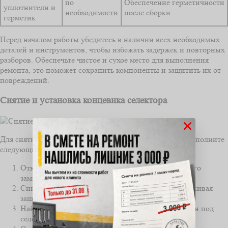
по
Обеспечение герметичности
уплотнители и
необходимости
после сборки
герметик
Перед началом работы убедитесь в наличии всех необходимых
деталей и инструментов, чтобы избежать задержек и повторных
разборов. Обеспечьте чистое и сухое место для выполнения
ремонта, это поможет сохранить компоненты и защитить их от
повреждений.
Снятие и установка концевика селектора
×
Для снятия концевика селектора АКПП Mazda CX-5 выполните
следующие шаги:
Отключите аккумулятор, чтобы избежать короткого
замыкания.
Снимите центральную консоль, аккуратно отщелкивая
защелки и откручивая винты.
Найдите концевик селектора, который расположен под
селектором трансмиссии.