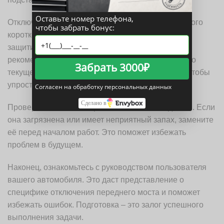
Оставьте номер телефона,
Отключите аккумулятор, чтобы избежать случайного
чтобы забрать бонус:
короткого замыкания. Это важный шаг, который
защитит электронику автомобиля. Также
рекомендуется сделать фотографии или заметки о
Забрать 3000₽
текущем состоянии соединений и компонентов, чтобы
упростить процесс сборки после отключения.
Согласен на обработку персональных данных
Сделано в
Проверьте состояние трансмиссионной жидкости. Если
она загрязнена или имеет неприятный запах, замените
её перед началом работ. Это поможет избежать
проблем в будущем.
Наконец, ознакомьтесь с руководством пользователя
вашего автомобиля. Это даст представление о
специфике отключения переднего моста и поможет
избежать ошибок. Подготовка – это залог успешного
выполнения задачи.