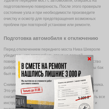
Удалите передний мост с автомобиля, опираясь на
подготовленную поверхность. После этого проверьте
состояние узла и при необходимости произведите
очистку и осмотр для предотвращения возможных
проблем при повторной установке или ремонте.
Подготовка автомобиля к отключению
Перед отключением переднего моста Нива Шевроле
убедитесь, что автомобиль стоит на ровной
×
поверхности. Это обеспечит безопасность и удобство
работы. Проверьте уровень топлива; лучше, чтобы бак
был не полным, чтобы избежать лишнего веса.
Снимите все лишние предметы из салона и багажника.
Это упростит доступ к необходимым компонентам и
снизит риск повреждений. Убедитесь, что у вас есть все
инструменты под рукой: ключи, отвертки, домкрат и
подставки для безопасности.