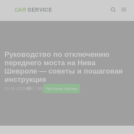
Перейти
ГЛАВНАЯ
»
БЛОГ
»
ЧАСТНЫЕ СЛУЧАИ
»
РУКОВОДСТВО ПО
CAR
SERVICE
к
ОТКЛЮЧЕНИЮ ПЕРЕДНЕГО МОСТА НА НИВА ШЕВРОЛЕ — СОВЕТЫ
И ПОШАГОВАЯ ИНСТРУКЦИЯ
содержанию
Руководство по отключению
переднего моста на Нива
Шевроле — советы и пошаговая
инструкция
1 195
01.05.2026
Частные случаи