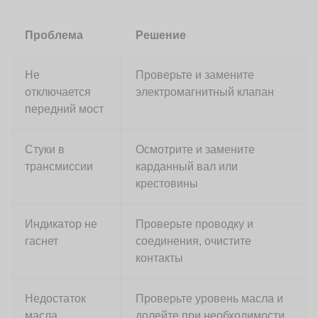
Проблема
Решение
Не
Проверьте и замените
отключается
электромагнитный клапан
передний мост
Стуки в
Осмотрите и замените
трансмиссии
карданный вал или
крестовины
Индикатор не
Проверьте проводку и
гаснет
соединения, очистите
контакты
Недостаток
Проверьте уровень масла и
масла
долейте при необходимости