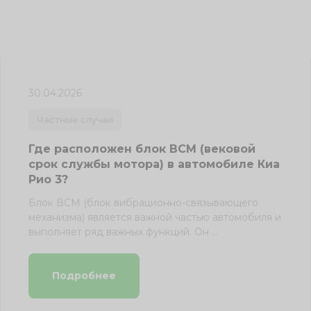
30.04.2026
Частные случаи
Где расположен блок ВСМ (вековой
срок службы мотора) в автомобиле Киа
Рио 3?
Блок ВСМ (блок вибрационно-связывающего
механизма) является важной частью автомобиля и
выполняет ряд важных функций. Он ...
Подробнее