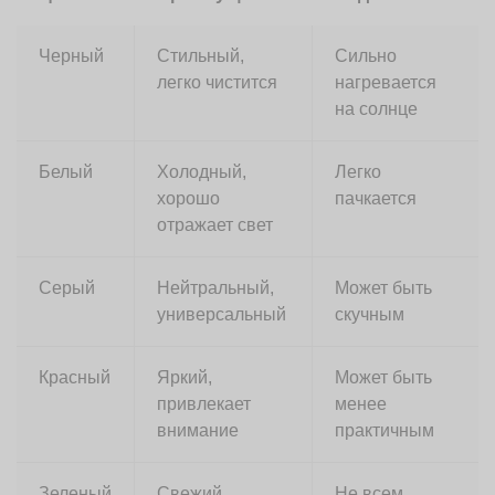
Черный
Стильный,
Сильно
легко чистится
нагревается
на солнце
Белый
Холодный,
Легко
хорошо
пачкается
отражает свет
Серый
Нейтральный,
Может быть
универсальный
скучным
Красный
Яркий,
Может быть
привлекает
менее
внимание
практичным
Зеленый
Свежий,
Не всем