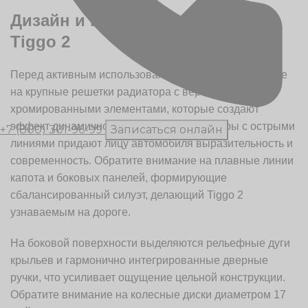
Дизайн и внешний вид Chery
Tiggo 2
Перед активным использованием обратите внимание
на крупные решетки радиатора с вертикальными
хромированными элементами, которые создают
эффект динамичности. Светодиодные фары с острыми
+7 (800) 301-96-99
Записаться онлайн
линиями придают лицу автомобиля выразительность и
современность. Обратите внимание на плавные линии
капота и боковых панелей, формирующие
сбалансированный силуэт, делающий Tiggo 2
узнаваемым на дороге.
На боковой поверхности выделяются рельефные дуги
крыльев и гармонично интегрированные дверные
ручки, что усиливает ощущение цельной конструкции.
Обратите внимание на колесные диски диаметром 17