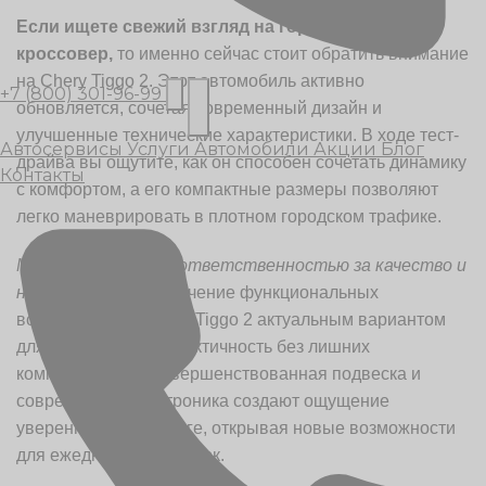
Если ищете свежий взгляд на городской
кроссовер,
то именно сейчас стоит обратить внимание
на Chery Tiggo 2. Этот автомобиль активно
+7 (800) 301-96-99
обновляется, сочетая современный дизайн и
улучшенные технические характеристики. В ходе тест-
Автосервисы
Услуги
Автомобили
Акции
Блог
драйва вы ощутите, как он способен сочетать динамику
Контакты
с комфортом, а его компактные размеры позволяют
легко маневрировать в плотном городском трафике.
Модель пропитана ответственностью за качество и
надежность,
а увеличение функциональных
возможностей делает Tiggo 2 актуальным вариантом
для тех, кто ценит практичность без лишних
компромиссов. Усовершенствованная подвеска и
современная электроника создают ощущение
уверенности на дороге, открывая новые возможности
для ежедневных поездок.