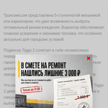
Трансмиссия представлена 5-ступенчатой механикой
или вариатором, что дает возможность выбрать
оптимальный режим вождения. Вариатор обеспечивает
плавное ускорение и экономию топлива, что особенно
актуально для городских условий.
Подвеска Tiggo 2 сочетает в себе независимую
×
переднюю и полунезависимую заднюю систему, что
гарантирует комфортное передвижение по неровным
дорогам. Клиренс в 190 мм позволяет уверенно
преодолевать препятствия и не бояться мелких ям.
Что касается топливной эффективности, то Chery Tiggo
2 демонстрирует расход около 7,5 литров на 100 км в
смешанном цикле. Это делает его экономичным
выбором для ежедневных поездок.