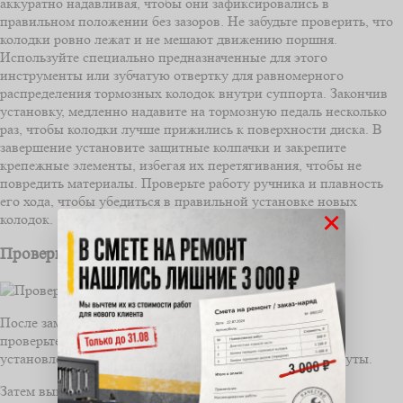
аккуратно надавливая, чтобы они зафиксировались в
правильном положении без зазоров. Не забудьте проверить, что
колодки ровно лежат и не мешают движению поршня.
Используйте специально предназначенные для этого
инструменты или зубчатую отвертку для равномерного
распределения тормозных колодок внутри суппорта. Закончив
установку, медленно надавите на тормозную педаль несколько
раз, чтобы колодки лучше прижились к поверхности диска. В
завершение установите защитные колпачки и закрепите
крепежные элементы, избегая их перетягивания, чтобы не
повредить материалы. Проверьте работу ручника и плавность
его хода, чтобы убедиться в правильной установке новых
×
колодок.
Проверка работы ручника после замены
После замены тормозных колодок ручника обязательно
проверьте его работу. Сначала убедитесь, что колодки
установлены правильно и все крепления надежно затянуты.
Затем выполните следующие шаги: