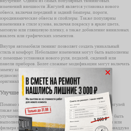
внутренне. Одним из самых популярных тюнинговых
изменений внешности Жигулей является установка нового
обвеса, включая передний и задний бамперы, пороги,
аэродинамические обвесы и спойлеры. Также популярны
изменения в стиле кузова, включая покраску в яркие цвета,
матовую или глянцевую пленку, а также добавление виниловых
наклеек или графических элементов.
Внутри автомобиля тюнинг позволяет создать уникальный
стиль и комфорт. Небольшие изменения могут быть выполнены
с помощью установки нового руля, педалей, сидений или
панели приборов. Более сложные модификации могут включать
замену ковриков, обивки потолка, установку новой
×
аудиосистемы или даже полную перекройку салона в
оригинальном дизайне.
Улучшение производительности
Помимо внешних и внутренних изменений, тюнинг Жигулей
также может включать модификации, направленные на
улучшение производительности автомобиля. Это может быть
выполнено путем установки новой выхлопной системы или
фильтра воздуха, настройки двигателя, установки турбонаддува