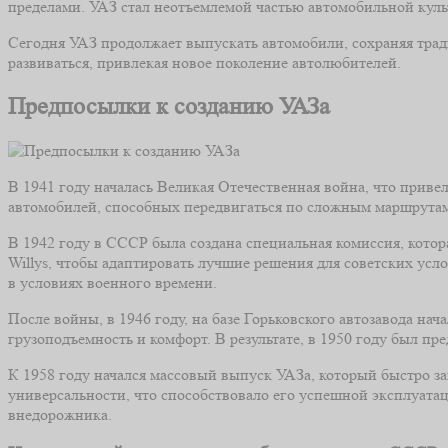
пределами. УАЗ стал неотъемлемой частью автомобильной культ
Сегодня УАЗ продолжает выпускать автомобили, сохраняя тра
развиваться, привлекая новое поколение автолюбителей.
Предпосылки к созданию УАЗа
В 1941 году началась Великая Отечественная война, что приве
автомобилей, способных передвигаться по сложным маршрутам 
В 1942 году в СССР была создана специальная комиссия, кото
Willys, чтобы адаптировать лучшие решения для советских ус
в условиях военного времени.
После войны, в 1946 году, на базе Горьковского автозавода на
грузоподъемность и комфорт. В результате, в 1950 году был п
К 1958 году начался массовый выпуск УАЗа, который быстро за
универсальности, что способствовало его успешной эксплуата
внедорожника.