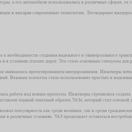
уры, а его автомобили использовались в различных сферах, от с
диции и внедряя современные технологии. Легендарные внедоро
ло к необходимости создания надежного и универсального транс
и в условиях плохих дорог. Это стало основным стимулом для р
рая занималась проектированием внедорожников. Инженеры начал
ловий. Важным аспектом стало использование простых и надежны
чалась работа над новым проектом. Инженеры стремились создать
редставлен первый опытный образец УАЗа, который стал основой 
воевал популярность как среди военных, так и среди гражданск
ции в различных условиях. УАЗ продолжает оставаться востребо