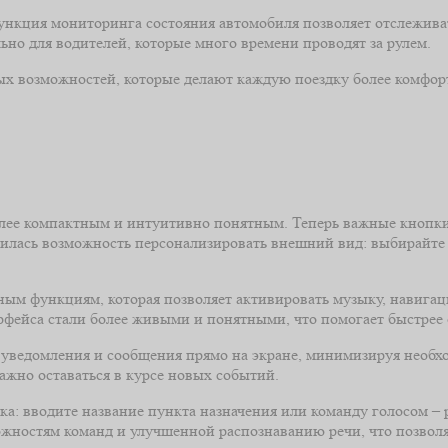
функция мониторинга состояния автомобиля позволяет отслежива
но для водителей, которые много времени проводят за рулем.
х возможностей, которые делают каждую поездку более комфортн
лее компактным и интуитивно понятным. Теперь важные кнопки 
вилась возможность персонализировать внешний вид: выбирайте 
ным функциям, которая позволяет активировать музыку, навига
фейса стали более живыми и понятными, что помогает быстрее 
уведомления и сообщения прямо на экране, минимизируя необхо
жно оставаться в курсе новых событий.
а: вводите название пункта назначения или команду голосом – 
жностям команд и улучшенной распознаванию речи, что позволя