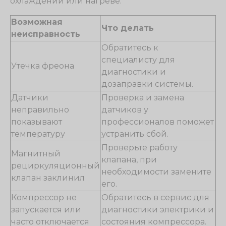
охлаждении или нагреве.
Возможная
Что делать
неисправность
Обратитесь к
специалисту для
Утечка фреона
диагностики и
дозаправки системы.
Датчики
Проверка и замена
неправильно
датчиков у
показывают
профессионалов поможет
температуру
устранить сбой.
Проверьте работу
Магнитный
клапана, при
рециркуляционный
необходимости замените
клапан заклинил
его.
Компрессор не
Обратитесь в сервис для
запускается или
диагностики электрики и
часто отключается
состояния компрессора.