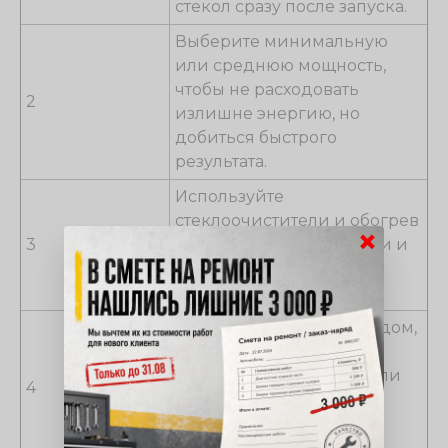
стекол сразу после запуска.
Выберите минимальную
или среднюю мощность,
чтобы не расходовать
2
излишне энергию, но
добиться быстрого
результата.
Используйте
стеклоочистители и обогрев
×
3
в комплексе для очистки и
быстрого устранения
запотевания.
Если стекла покрыты льдом,
предварительно
используйте дисплей или
4
щетку для его удаления,
чтобы избежать
повреждений обогрева.