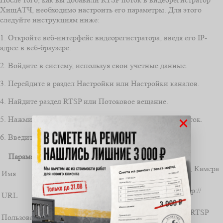
ХищАТЧ, необходимо настроить его параметры. Для этого
следуйте инструкциям ниже:
1. Откройте веб-интерфейс видеорегистратора, введя его IP-
адрес в веб-браузере.
2. Войдите в систему, используя свои учетные данные.
3. Перейдите в раздел Настройки или Настройки каналов.
4. Найдите раздел RTSP или Потоковое вещание.
×
5. Нажмите на кнопку Добавить или Создать новый поток.
6. Введите следующие параметры RTSP потока:
Параметр
Значение
Введите имя для RTSP потока (например, Камера
Имя
1).
Введите URL RTSP потока (например, rtsp://
URL
адрес_вашей_камеры/live).
Введите имя пользователя для доступа к RTSP
Пользователь
потоку (если требуется).