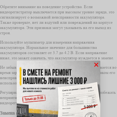
Обратите внимание на поведение устройства. Если
видеорегистратор выключается при высоком уровне заряда, это
сигнализирует о возможной неисправности аккумулятора.
Также проверьте, нет ли вздутий или повреждений на корпусе
аккумулятора. Эти признаки могут указывать на его выход из
строя.
Используйте мультиметр для измерения напряжения
аккумулятора. Нормальное значение для большинства
аккумуляторов составляет от 3.7 до 4.2 В. Если напряжение
ниже, это может означать, что аккумулятор нуждается в замене.
×
Не забывайте о температуре. Если аккумулятор перегревается во
время зарядки или работы, это также может быть признаком его
неисправности. В таких случаях лучше прекратить
использование устройства и обратиться к специалисту.
Регулярная проверка состояния аккумулятора поможет избежать
неприятных ситуаций и продлить срок службы вашего
видеорегистратора.
Замена аккумулятора: когда и как