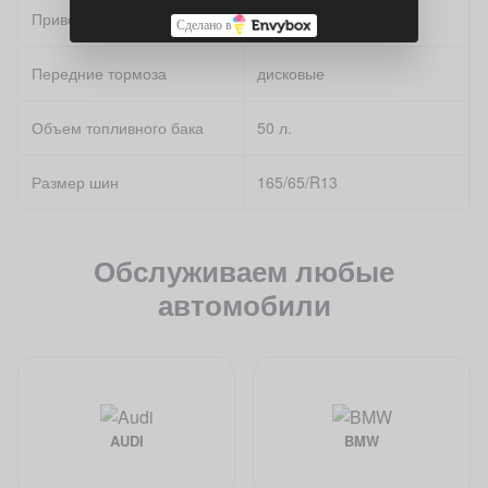
Привод
Передний
Сделано в
Передние тормоза
дисковые
Объем топливного бака
50 л.
Размер шин
165/65/R13
Обслуживаем любые
автомобили
AUDI
BMW