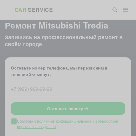
Перейти
CAR
SERVICE
к
ГЛАВНАЯ
»
АВТОМОБИЛИ
»
MITSUBISHI
»
MITSUBISHI TREDIA
содержанию
Ремонт Mitsubishi Tredia
Запишись на профессиональный ремонт в
своём городе
Оставьте номер телефона, мы перезвоним в
течение 2-х минут:
Оставить заявку
Согласен с
политикой конфиденциальности
и
обработкой
персональных данных