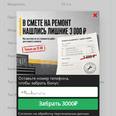
Мощность
70 л.с.
×
При оборотах в минуту
—
Мощность (кВт)
51 кВт
Тип наддува
нет
Расположение цилиндров
рядное
Количество цилиндров
4
Оставьте номер телефона,
Тип передней подвески
независимая, пружинная
чтобы забрать бонус:
Тип КПП
автомат
Забрать 3000₽
Кол-во передач
3
Согласен на обработку персональных данных