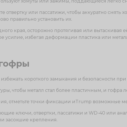
спользуют хомуты или зажимы, поддающиеся легко с
йте отвертку или пассатижи, чтобы аккуратно снять
ово правильно установить их.
одного края, осторожно протягивая или вытаскивая е
е усилие, избегая деформации пластика или металл
 гофры
избежать короткого замыкания и безопасности при 
уры, чтобы металл стал более пластичным, и гофра 
ия, отметьте точки фиксации иTrump возможные ме
ляющие ключи, отвертки, пассатижи и WD-40 или а
ли засохшие крепления.