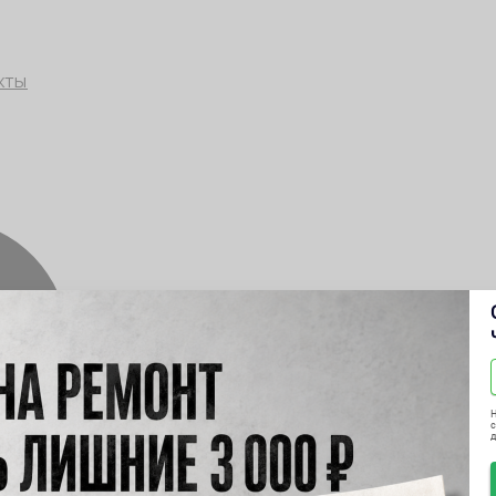
кты
Н
с